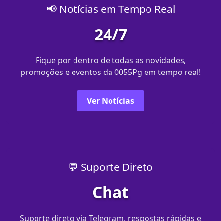
📢 Notícias em Tempo Real
24/7
Fique por dentro de todas as novidades,
promoções e eventos da 0055Pg em tempo real!
Ver Notícias
💬 Suporte Direto
Chat
Suporte direto via Telegram, respostas rápidas e