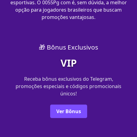
esportivas. O 0055Pg com​ é, sem dúvida, a melhor
opção para jogadores brasileiros que buscam
promoções vantajosas.
🎁 Bônus Exclusivos
VIP
Receba bônus exclusivos do Telegram,
promoções especiais e códigos promocionais
únicos!
Ver Bônus