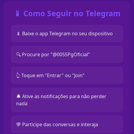
📱 Como Seguir no Telegram
📱 Baixe o app Telegram no seu dispositivo
🔍 Procure por "@0055PgOficial"
👆 Toque em "Entrar" ou "Join"
🔔 Ative as notificações para não perder
nada
💬 Participe das conversas e interaja