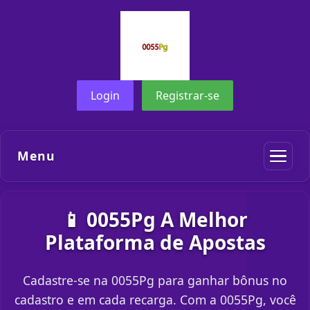
Login
Registrar-se
Menu
📱 0055Pg A Melhor
Plataforma de Apostas
Cadastre-se na 0055Pg para ganhar bônus no
cadastro e em cada recarga. Com a 0055Pg, você