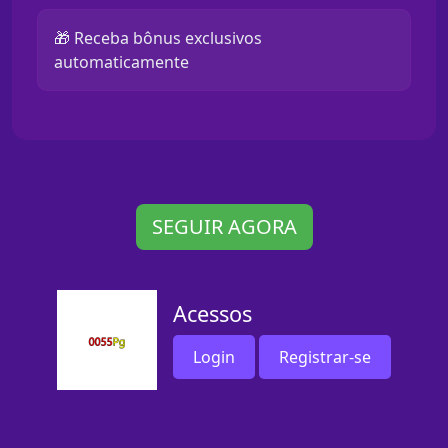
🎁 Receba bônus exclusivos
automaticamente
SEGUIR AGORA
Acessos
Login
Registrar-se