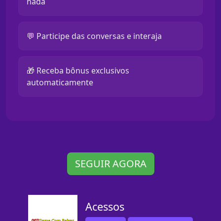
nada
💬 Participe das conversas e interaja
🎁 Receba bônus exclusivos
automaticamente
SEGUIR AGORA
Acessos