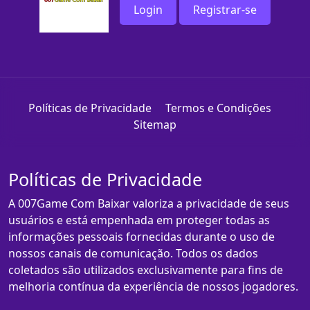
Login
Registrar-se
Políticas de Privacidade
Termos e Condições
Sitemap
Políticas de Privacidade
A 007Game Com Baixar valoriza a privacidade de seus
usuários e está empenhada em proteger todas as
informações pessoais fornecidas durante o uso de
nossos canais de comunicação. Todos os dados
coletados são utilizados exclusivamente para fins de
melhoria contínua da experiência de nossos jogadores.