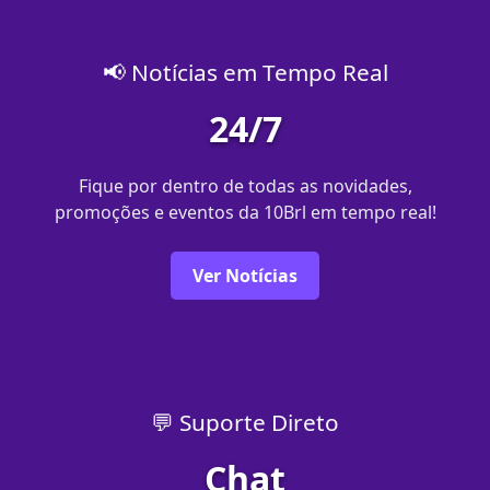
📢 Notícias em Tempo Real
24/7
Fique por dentro de todas as novidades,
promoções e eventos da 10Brl em tempo real!
Ver Notícias
💬 Suporte Direto
Chat