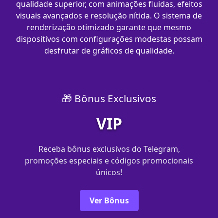
qualidade superior, com animações fluidas, efeitos
visuais avançados e resolução nítida. O sistema de
renderização otimizado garante que mesmo
dispositivos com configurações modestas possam
desfrutar de gráficos de qualidade.
🎁 Bônus Exclusivos
VIP
Receba bônus exclusivos do Telegram,
promoções especiais e códigos promocionais
únicos!
Ver Bônus