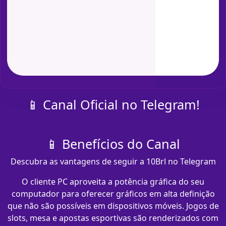
📱 Canal Oficial no Telegram!
📱 Benefícios do Canal
Descubra as vantagens de seguir a 10Brl no Telegram
O cliente PC aproveita a potência gráfica do seu
computador para oferecer gráficos em alta definição
que não são possíveis em dispositivos móveis. Jogos de
slots, mesa e apostas esportivas são renderizados com