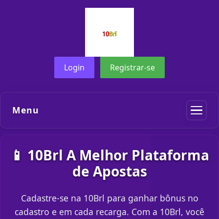
Login
Registrar-se
Menu
📱 10Brl A Melhor Plataforma
de Apostas
Cadastre-se na 10Brl para ganhar bônus no
cadastro e em cada recarga. Com a 10Brl, você