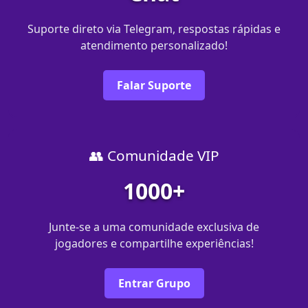
Suporte direto via Telegram, respostas rápidas e
atendimento personalizado!
Falar Suporte
👥 Comunidade VIP
1000+
Junte-se a uma comunidade exclusiva de
jogadores e compartilhe experiências!
Entrar Grupo