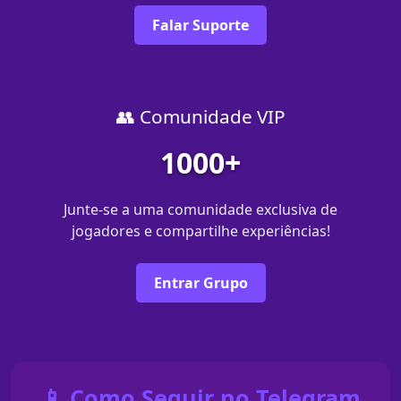
Falar Suporte
👥 Comunidade VIP
1000+
Junte-se a uma comunidade exclusiva de
jogadores e compartilhe experiências!
Entrar Grupo
📱 Como Seguir no Telegram