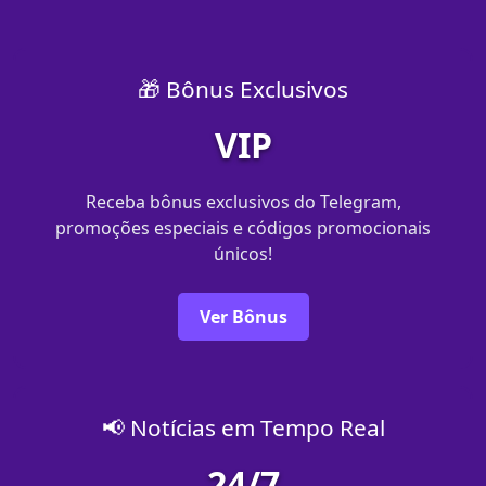
🎁 Bônus Exclusivos
VIP
Receba bônus exclusivos do Telegram,
promoções especiais e códigos promocionais
únicos!
Ver Bônus
📢 Notícias em Tempo Real
24/7