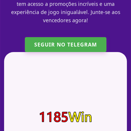
tem acesso a promoções incríveis e uma
experiência de jogo inigualável. Junte-se aos
vencedores agora!
SEGUIR NO TELEGRAM