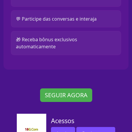
💬 Participe das conversas e interaja
🎁 Receba bônus exclusivos
automaticamente
SEGUIR AGORA
Acessos