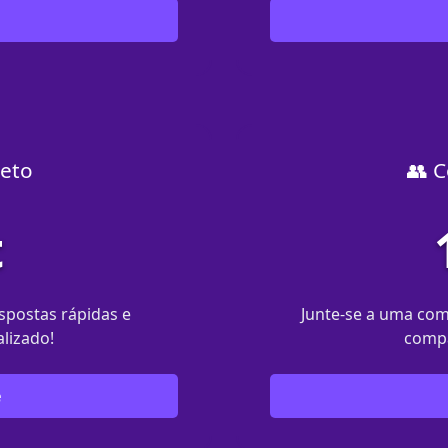
reto
👥 
t
espostas rápidas e
Junte-se a uma com
lizado!
compa
e