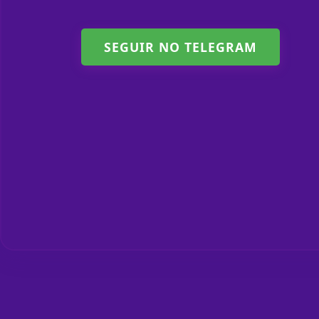
SEGUIR NO TELEGRAM