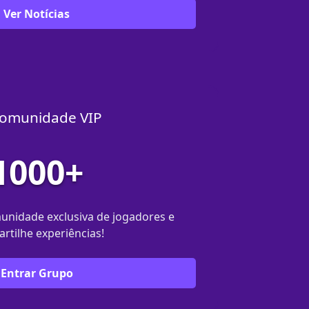
Ver Notícias
Comunidade VIP
1000+
unidade exclusiva de jogadores e
rtilhe experiências!
Entrar Grupo