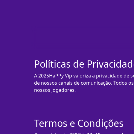
Políticas de Privacida
A 2025HaPPy Vip valoriza a privacidade de 
de nossos canais de comunicação. Todos os 
nossos jogadores.
Termos e Condições