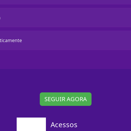
a
aticamente
SEGUIR AGORA
Acessos