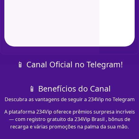
📱 Canal Oficial no Telegram!
📱 Benefícios do Canal
Descubra as vantagens de seguir a 234Vip no Telegram
A plataforma 234Vip oferece prêmios surpresa incríveis
— com registro gratuito da 234Vip Brasil , bônus de
recarga e várias promoções na palma da sua mão.