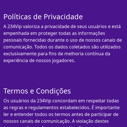
Políticas de Privacidade
A 234Vip valoriza a privacidade de seus usuários e está
empenhada em proteger todas as informações
pessoais fornecidas durante o uso de nossos canais de
comunicação. Todos os dados coletados são utilizados
exclusivamente para fins de melhoria contínua da
experiência de nossos jogadores.
Termos e Condições
Os usuários da 234Vip concordam em respeitar todas
as regras e regulamentos estabelecidos. É importante
ler e entender todos os termos antes de participar de
nossos canais de comunicação. A violação destes