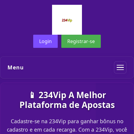
Login
Registrar-se
Menu
📱 234Vip A Melhor
Plataforma de Apostas
Cadastre-se na 234Vip para ganhar bônus no
cadastro e em cada recarga. Com a 234Vip, você