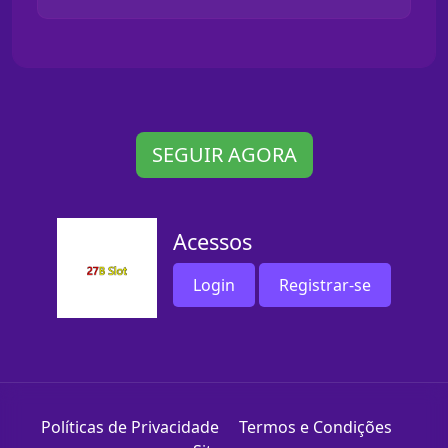
SEGUIR AGORA
Acessos
Login
Registrar-se
Políticas de Privacidade
Termos e Condições