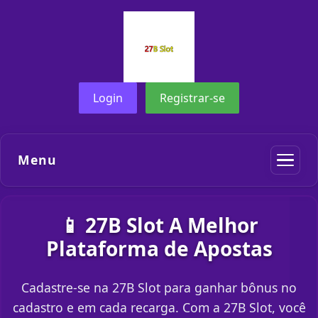
Login
Registrar-se
Menu
📱 27B Slot A Melhor
Plataforma de Apostas
Cadastre-se na 27B Slot para ganhar bônus no
cadastro e em cada recarga. Com a 27B Slot, você