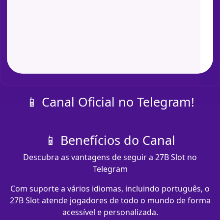
📱 Canal Oficial no Telegram!
📱 Benefícios do Canal
Descubra as vantagens de seguir a 27B Slot no
Telegram
Com suporte a vários idiomas, incluindo português, o
27B Slot atende jogadores de todo o mundo de forma
acessível e personalizada.