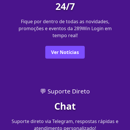
24/7
Fique por dentro de todas as novidades,
promoções e eventos da 289Win Login em
tempo real!
Ver Notícias
💬 Suporte Direto
Chat
Suporte direto via Telegram, respostas rápidas e
atendimento personalizado!