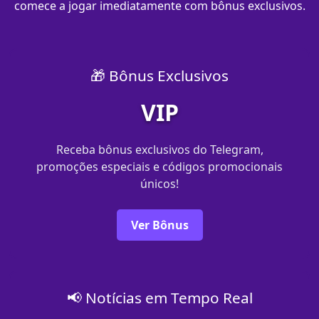
comece a jogar imediatamente com bônus exclusivos.
🎁 Bônus Exclusivos
VIP
Receba bônus exclusivos do Telegram,
promoções especiais e códigos promocionais
únicos!
Ver Bônus
📢 Notícias em Tempo Real