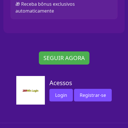
🎁 Receba bônus exclusivos
automaticamente
SEGUIR AGORA
Acessos
Login
Registrar-se