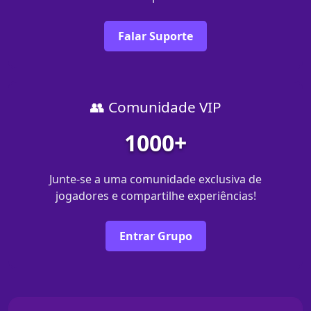
Falar Suporte
👥 Comunidade VIP
1000+
Junte-se a uma comunidade exclusiva de
jogadores e compartilhe experiências!
Entrar Grupo