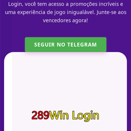
Login, você tem acesso a promoções incríveis e
uma experiência de jogo inigualável. Junte-se aos
vencedores agora!
SEGUIR NO TELEGRAM