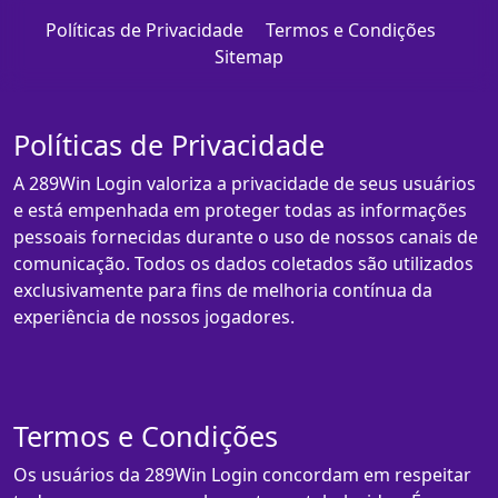
Políticas de Privacidade
Termos e Condições
Sitemap
Políticas de Privacidade
A 289Win Login valoriza a privacidade de seus usuários
e está empenhada em proteger todas as informações
pessoais fornecidas durante o uso de nossos canais de
comunicação. Todos os dados coletados são utilizados
exclusivamente para fins de melhoria contínua da
experiência de nossos jogadores.
Termos e Condições
Os usuários da 289Win Login concordam em respeitar