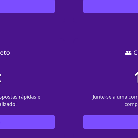
reto
👥 
t
espostas rápidas e
Junte-se a uma com
lizado!
compa
e