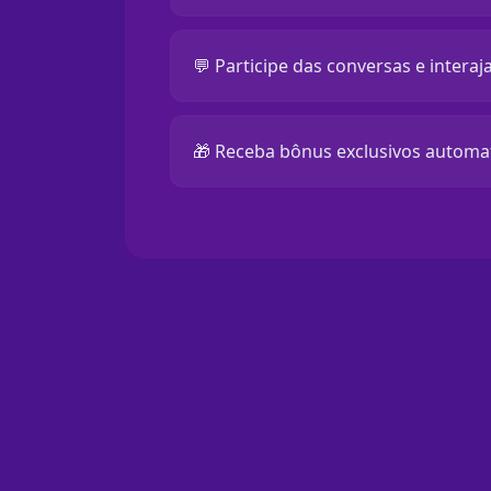
💬 Participe das conversas e interaj
🎁 Receba bônus exclusivos autom