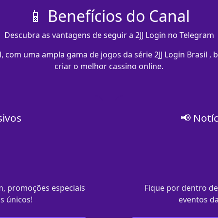
📱 Benefícios do Canal
Descubra as vantagens de seguir a 2JJ Login no Telegram
el, com uma ampla gama de jogos da série 2JJ Login Brasil 
criar o melhor cassino online.
sivos
📢 Notí
m, promoções especiais
Fique por dentro d
s únicos!
eventos da