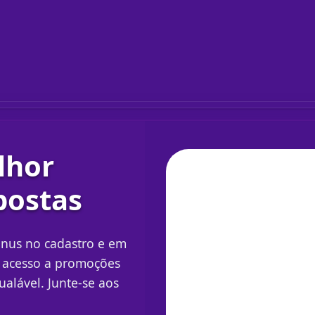
lhor
postas
ônus no cadastro e em
m acesso a promoções
ualável. Junte-se aos