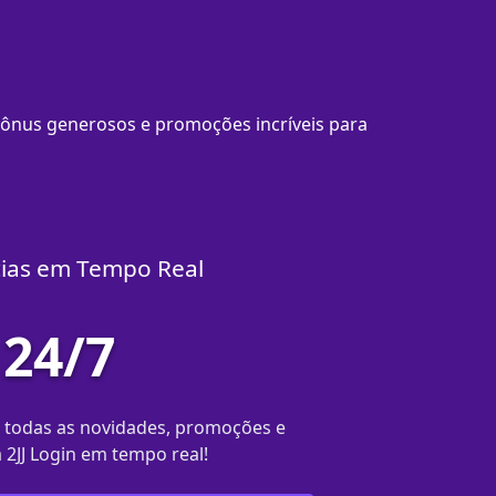
, bônus generosos e promoções incríveis para
cias em Tempo Real
24/7
e todas as novidades, promoções e
 2JJ Login em tempo real!