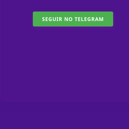
SEGUIR NO TELEGRAM