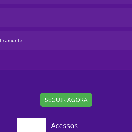
a
aticamente
SEGUIR AGORA
Acessos