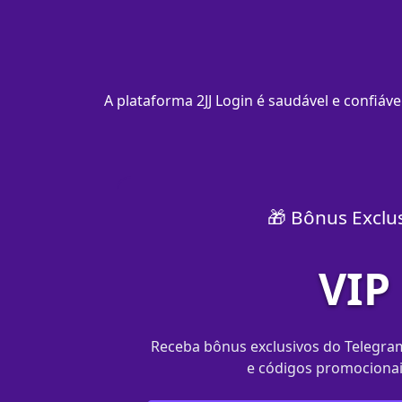
A plataforma 2JJ Login é saudável e confiáv
🎁 Bônus Exclu
VIP
Receba bônus exclusivos do Telegra
e códigos promocionai