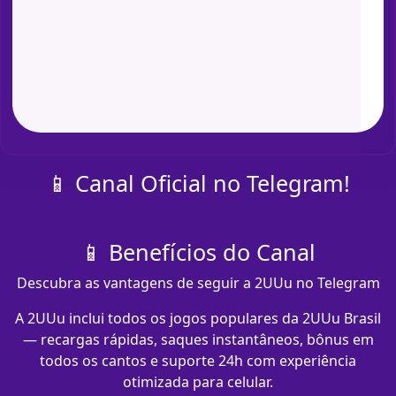
📱 Canal Oficial no Telegram!
📱 Benefícios do Canal
Descubra as vantagens de seguir a 2UUu no Telegram
A 2UUu inclui todos os jogos populares da 2UUu Brasil
— recargas rápidas, saques instantâneos, bônus em
todos os cantos e suporte 24h com experiência
otimizada para celular.