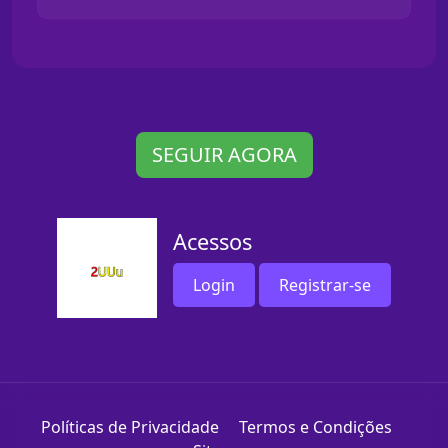
SEGUIR AGORA
Acessos
Login
Registrar-se
Políticas de Privacidade
Termos e Condições