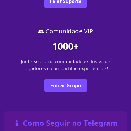
Falar Suporte
👥 Comunidade VIP
1000+
Junte-se a uma comunidade exclusiva de
jogadores e compartilhe experiências!
Entrar Grupo
📱 Como Seguir no Telegram