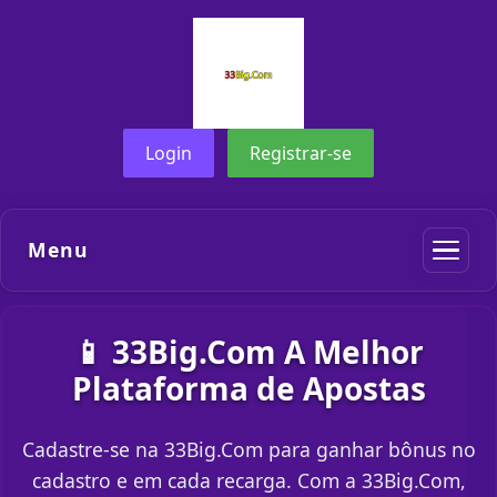
Login
Registrar-se
Menu
📱 33Big.Com A Melhor
Plataforma de Apostas
Cadastre-se na 33Big.Com para ganhar bônus no
cadastro e em cada recarga. Com a 33Big.Com,