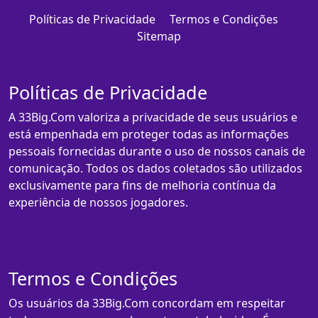
Políticas de Privacidade
Termos e Condições
Sitemap
Políticas de Privacidade
A 33Big.Com valoriza a privacidade de seus usuários e
está empenhada em proteger todas as informações
pessoais fornecidas durante o uso de nossos canais de
comunicação. Todos os dados coletados são utilizados
exclusivamente para fins de melhoria contínua da
experiência de nossos jogadores.
Termos e Condições
Os usuários da 33Big.Com concordam em respeitar