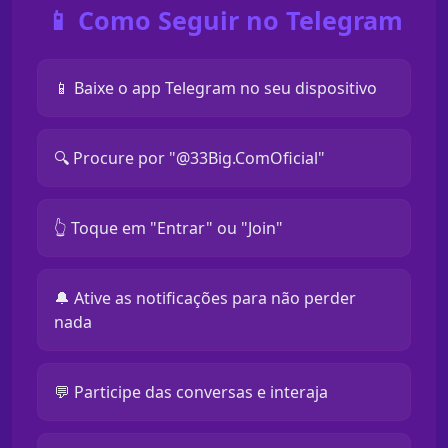
📱 Como Seguir no Telegram
📱 Baixe o app Telegram no seu dispositivo
🔍 Procure por "@33Big.ComOficial"
👆 Toque em "Entrar" ou "Join"
🔔 Ative as notificações para não perder
nada
💬 Participe das conversas e interaja