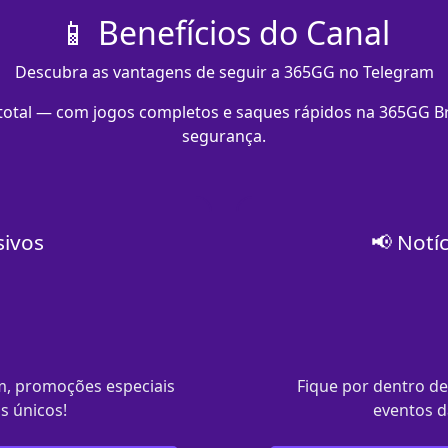
📱 Benefícios do Canal
Descubra as vantagens de seguir a 365GG no Telegram
total — com jogos completos e saques rápidos na 365GG Br
segurança.
sivos
📢 Notí
m, promoções especiais
Fique por dentro d
s únicos!
eventos d