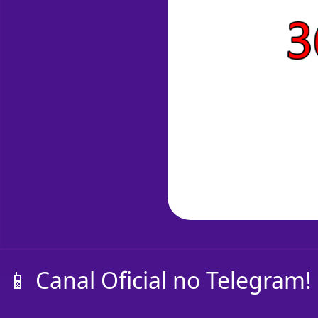
📱 Canal Oficial no Telegram!