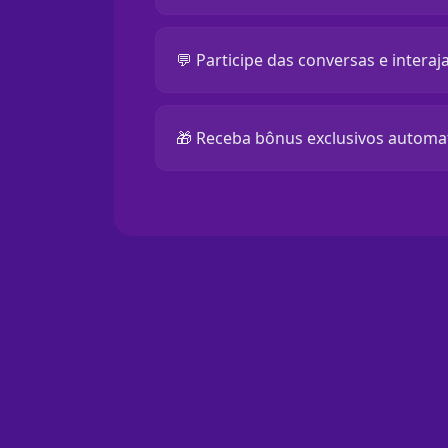
💬 Participe das conversas e interaj
🎁 Receba bônus exclusivos autom