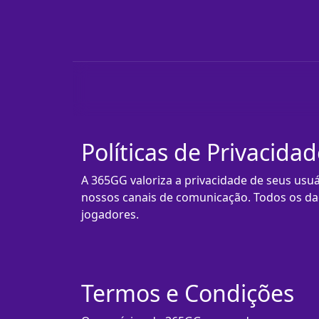
Políticas de Privacida
A 365GG valoriza a privacidade de seus us
nossos canais de comunicação. Todos os dad
jogadores.
Termos e Condições