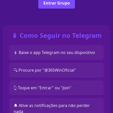
Entrar Grupo
📱 Como Seguir no Telegram
📱 Baixe o app Telegram no seu dispositivo
🔍 Procure por "@365WinOficial"
👆 Toque em "Entrar" ou "Join"
🔔 Ative as notificações para não perder
nada