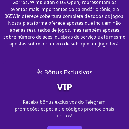
Garros, Wimbledon e US Open) representam os
eventos mais importantes do calendário tênis, e a
365Win oferece cobertura completa de todos os jogos.
Nossa plataforma oferece apostas que incluem não
apenas resultados de jogos, mas também apostas
sobre número de aces, quebras de serviço e até mesmo
apostas sobre o número de sets que um jogo terá.
🎁 Bônus Exclusivos
VIP
Receba bônus exclusivos do Telegram,
promoções especiais e códigos promocionais
únicos!