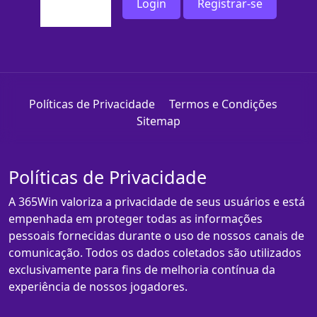
Login
Registrar-se
Políticas de Privacidade
Termos e Condições
Sitemap
Políticas de Privacidade
A 365Win valoriza a privacidade de seus usuários e está
empenhada em proteger todas as informações
pessoais fornecidas durante o uso de nossos canais de
comunicação. Todos os dados coletados são utilizados
exclusivamente para fins de melhoria contínua da
experiência de nossos jogadores.