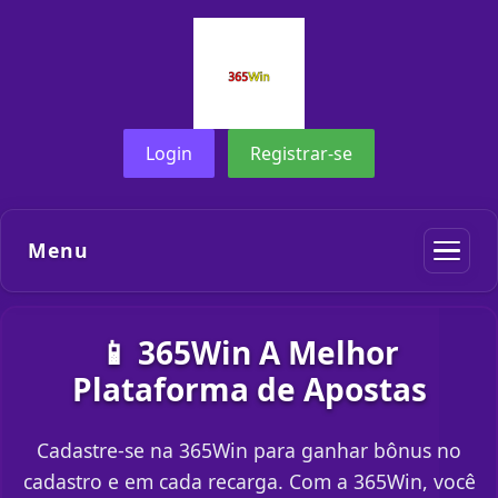
Login
Registrar-se
Menu
📱 365Win A Melhor
Plataforma de Apostas
Cadastre-se na 365Win para ganhar bônus no
cadastro e em cada recarga. Com a 365Win, você