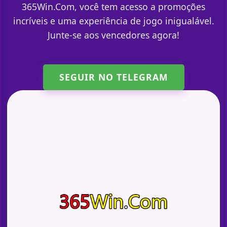
365Win.Com, você tem acesso a promoções
incríveis e uma experiência de jogo inigualável.
Junte-se aos vencedores agora!
SEGUIR NO TELEGRAM