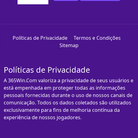
Políticas de Privacidade
Termos e Condições
Sitemap
Políticas de Privacidade
A 365Win.Com valoriza a privacidade de seus usuários e
está empenhada em proteger todas as informações
pessoais fornecidas durante o uso de nossos canais de
comunicação. Todos os dados coletados são utilizados
exclusivamente para fins de melhoria contínua da
experiência de nossos jogadores.