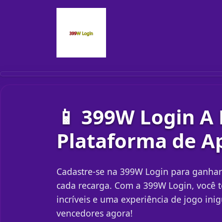
📱 399W Login A
Plataforma de A
Cadastre-se na 399W Login para ganhar
cada recarga. Com a 399W Login, você 
incríveis e uma experiência de jogo inig
vencedores agora!