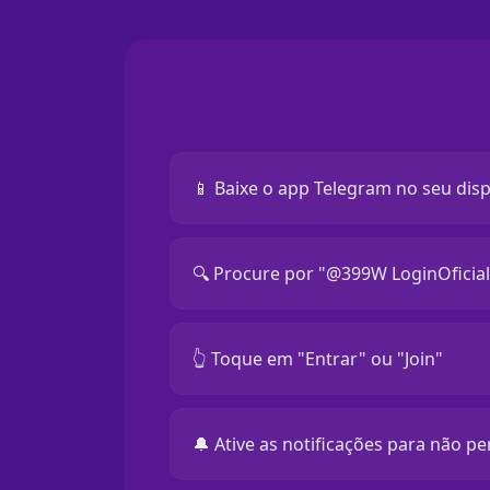
📱 Baixe o app Telegram no seu disp
🔍 Procure por "@399W LoginOficial
👆 Toque em "Entrar" ou "Join"
🔔 Ative as notificações para não p