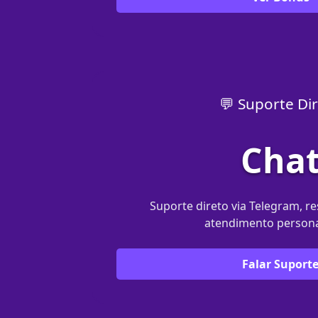
💬 Suporte Di
Cha
Suporte direto via Telegram, r
atendimento persona
Falar Suport