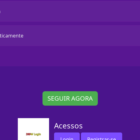
a
aticamente
SEGUIR AGORA
Acessos
Login
Registrar-se