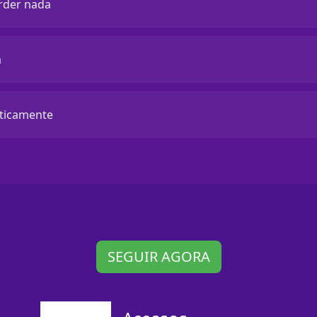
erder nada
a
aticamente
SEGUIR AGORA