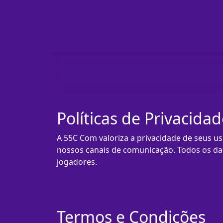
Políticas de Privacida
A 55C Com valoriza a privacidade de seus 
nossos canais de comunicação. Todos os dad
jogadores.
Termos e Condições