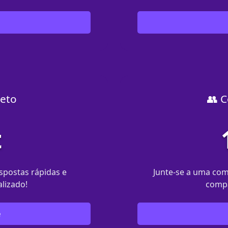
reto
👥 
t
espostas rápidas e
Junte-se a uma com
lizado!
compa
e