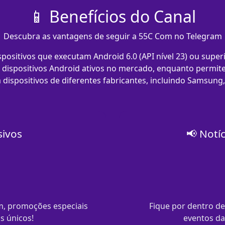
📱 Benefícios do Canal
Descubra as vantagens de seguir a 55C Com no Telegram
positivos que executam Android 6.0 (API nível 23) ou superio
 dispositivos Android ativos no mercado, enquanto permit
m dispositivos de diferentes fabricantes, incluindo Samsung
sivos
📢 Notí
m, promoções especiais
Fique por dentro d
s únicos!
eventos da