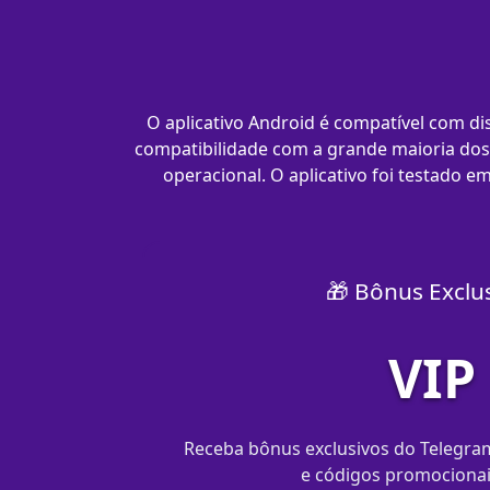
O aplicativo Android é compatível com dis
compatibilidade com a grande maioria dos
operacional. O aplicativo foi testado e
🎁 Bônus Exclu
VIP
Receba bônus exclusivos do Telegra
e códigos promocionai