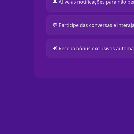
🔔 Ative as notificações para não p
💬 Participe das conversas e interaj
🎁 Receba bônus exclusivos autom