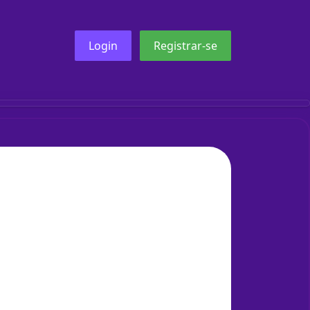
Login
Registrar-se