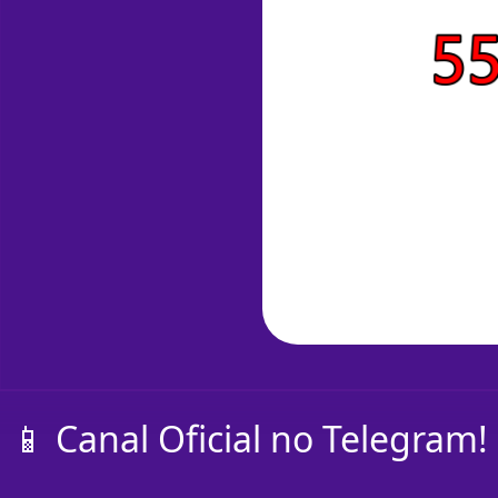
📱 Canal Oficial no Telegram!