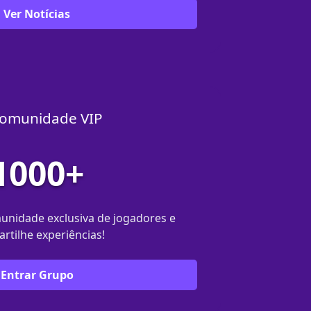
Ver Notícias
Comunidade VIP
1000+
unidade exclusiva de jogadores e
rtilhe experiências!
Entrar Grupo