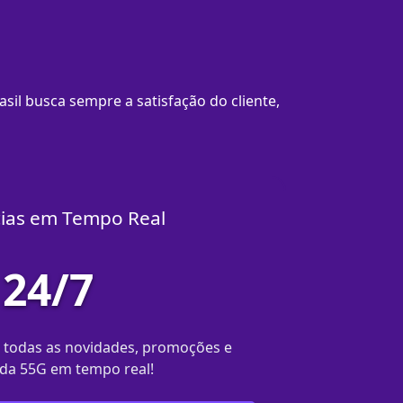
il busca sempre a satisfação do cliente,
cias em Tempo Real
24/7
e todas as novidades, promoções e
 da 55G em tempo real!