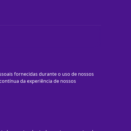
ssoais fornecidas durante o uso de nossos
 contínua da experiência de nossos