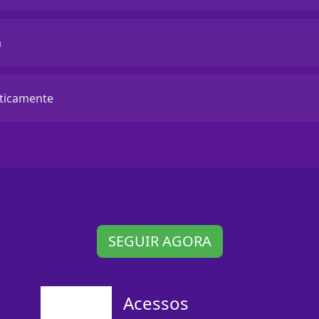
a
aticamente
SEGUIR AGORA
Acessos