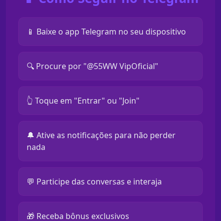
📱 Baixe o app Telegram no seu dispositivo
🔍 Procure por "@55WW VipOficial"
👆 Toque em "Entrar" ou "Join"
🔔 Ative as notificações para não perder
nada
💬 Participe das conversas e interaja
🎁 Receba bônus exclusivos