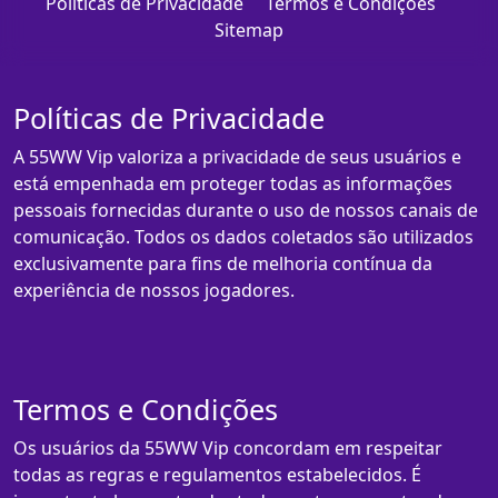
Políticas de Privacidade
Termos e Condições
Sitemap
Políticas de Privacidade
A 55WW Vip valoriza a privacidade de seus usuários e
está empenhada em proteger todas as informações
pessoais fornecidas durante o uso de nossos canais de
comunicação. Todos os dados coletados são utilizados
exclusivamente para fins de melhoria contínua da
experiência de nossos jogadores.
Termos e Condições
Os usuários da 55WW Vip concordam em respeitar
todas as regras e regulamentos estabelecidos. É