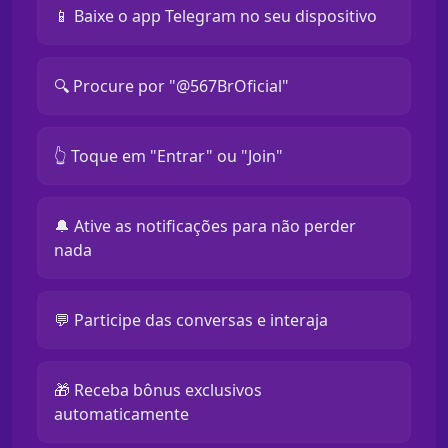
📱 Baixe o app Telegram no seu dispositivo
🔍 Procure por "@567BrOficial"
👆 Toque em "Entrar" ou "Join"
🔔 Ative as notificações para não perder
nada
💬 Participe das conversas e interaja
🎁 Receba bônus exclusivos
automaticamente