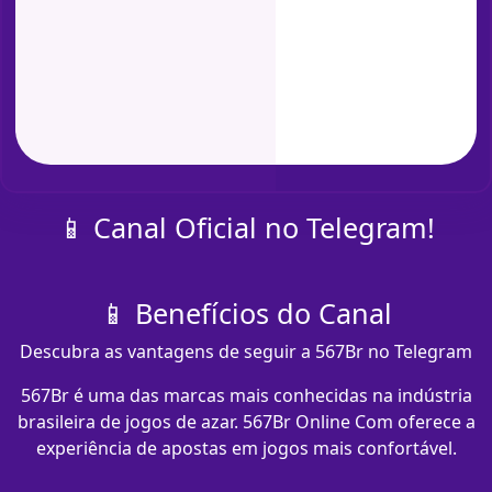
📱 Canal Oficial no Telegram!
📱 Benefícios do Canal
Descubra as vantagens de seguir a 567Br no Telegram
567Br é uma das marcas mais conhecidas na indústria
brasileira de jogos de azar. 567Br Online Com oferece a
experiência de apostas em jogos mais confortável.