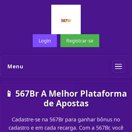
Login
Registrar-se
Menu
📱 567Br A Melhor Plataforma
de Apostas
Cadastre-se na 567Br para ganhar bônus no
cadastro e em cada recarga. Com a 567Br, você