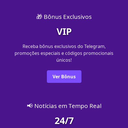
🎁 Bônus Exclusivos
VIP
Receba bônus exclusivos do Telegram,
promoções especiais e códigos promocionais
únicos!
Ver Bônus
📢 Notícias em Tempo Real
24/7