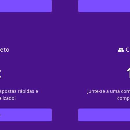
reto
👥 
t
espostas rápidas e
Junte-se a uma com
lizado!
compa
e