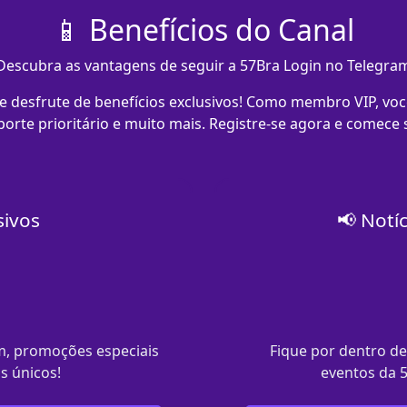
📱 Benefícios do Canal
Descubra as vantagens de seguir a 57Bra Login no Telegra
e desfrute de benefícios exclusivos! Como membro VIP, voc
rte prioritário e muito mais. Registre-se agora e comece 
sivos
📢 Notí
m, promoções especiais
Fique por dentro d
s únicos!
eventos da 