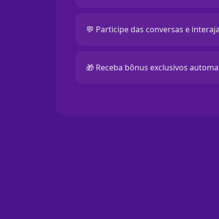
💬 Participe das conversas e interaj
🎁 Receba bônus exclusivos autom