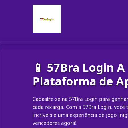
📱 57Bra Login A
Plataforma de A
Cadastre-se na 57Bra Login para ganha
cada recarga. Com a 57Bra Login, você
incríveis e uma experiência de jogo inig
vencedores agora!