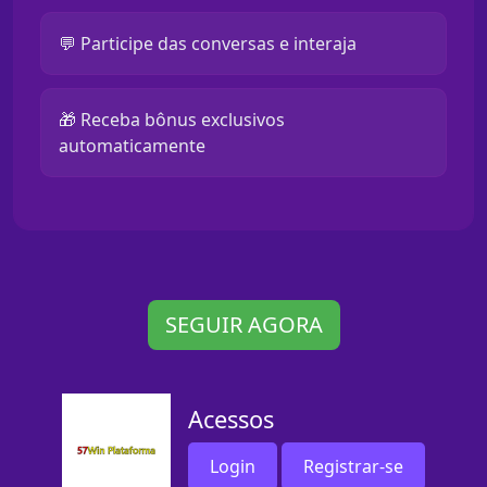
💬 Participe das conversas e interaja
🎁 Receba bônus exclusivos
automaticamente
SEGUIR AGORA
Acessos
Login
Registrar-se