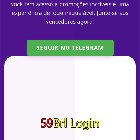
você tem acesso a promoções incríveis e uma
experiência de jogo inigualável. Junte-se aos
vencedores agora!
SEGUIR NO TELEGRAM