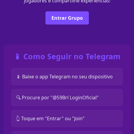
jogadores e compartilhe experiências!
Entrar Grupo
📱 Como Seguir no Telegram
📱 Baixe o app Telegram no seu dispositivo
🔍 Procure por "@59Brl LoginOficial"
👆 Toque em "Entrar" ou "Join"