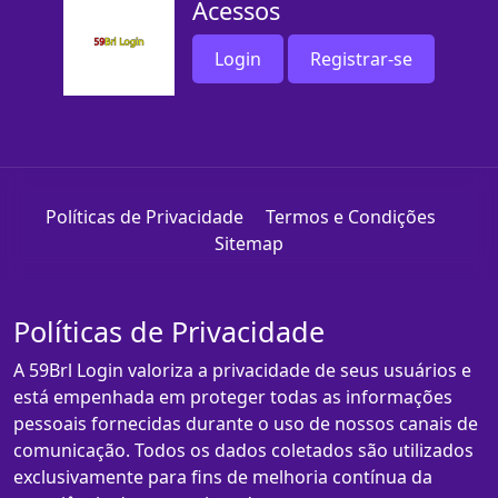
Acessos
Login
Registrar-se
Políticas de Privacidade
Termos e Condições
Sitemap
Políticas de Privacidade
A 59Brl Login valoriza a privacidade de seus usuários e
está empenhada em proteger todas as informações
pessoais fornecidas durante o uso de nossos canais de
comunicação. Todos os dados coletados são utilizados
exclusivamente para fins de melhoria contínua da