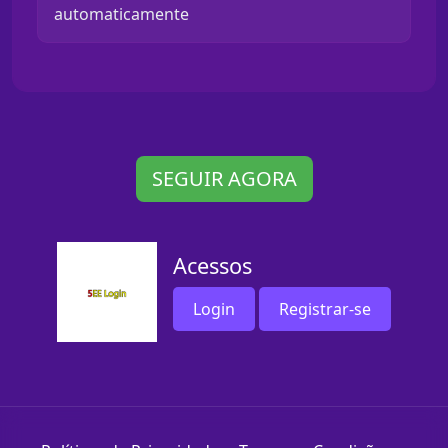
automaticamente
SEGUIR AGORA
Acessos
Login
Registrar-se