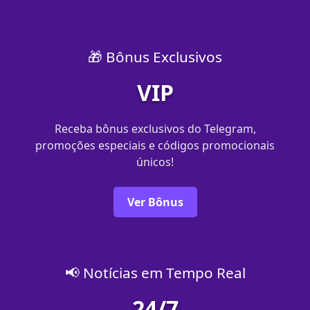
🎁 Bônus Exclusivos
VIP
Receba bônus exclusivos do Telegram,
promoções especiais e códigos promocionais
únicos!
Ver Bônus
📢 Notícias em Tempo Real
24/7