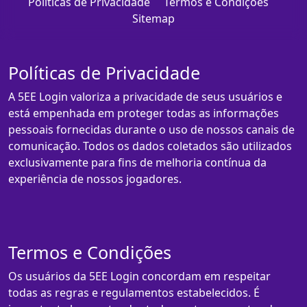
Políticas de Privacidade
Termos e Condições
Sitemap
Políticas de Privacidade
A 5EE Login valoriza a privacidade de seus usuários e
está empenhada em proteger todas as informações
pessoais fornecidas durante o uso de nossos canais de
comunicação. Todos os dados coletados são utilizados
exclusivamente para fins de melhoria contínua da
experiência de nossos jogadores.
Termos e Condições
Os usuários da 5EE Login concordam em respeitar
todas as regras e regulamentos estabelecidos. É