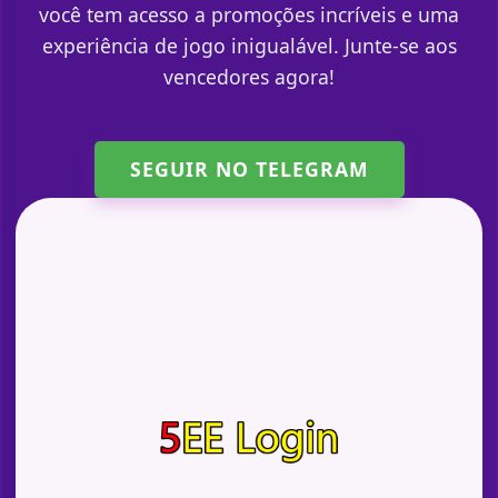
você tem acesso a promoções incríveis e uma
experiência de jogo inigualável. Junte-se aos
vencedores agora!
SEGUIR NO TELEGRAM