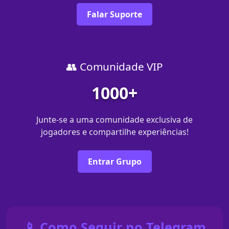
Falar Suporte
👥 Comunidade VIP
1000+
Junte-se a uma comunidade exclusiva de
jogadores e compartilhe experiências!
Entrar Grupo
📱 Como Seguir no Telegram