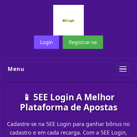
Login
Registrar-se
Menu
📱 5EE Login A Melhor
Plataforma de Apostas
Cadastre-se na 5EE Login para ganhar bônus no
cadastro e em cada recarga. Com a 5EE Login,