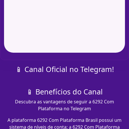
📱 Canal Oficial no Telegram!
📱 Benefícios do Canal
Descubra as vantagens de seguir a 6292 Com
Plataforma no Telegram
A plataforma 6292 Com Plataforma Brasil possui um
sistema de níveis de conta; a 6292 Com Plataforma