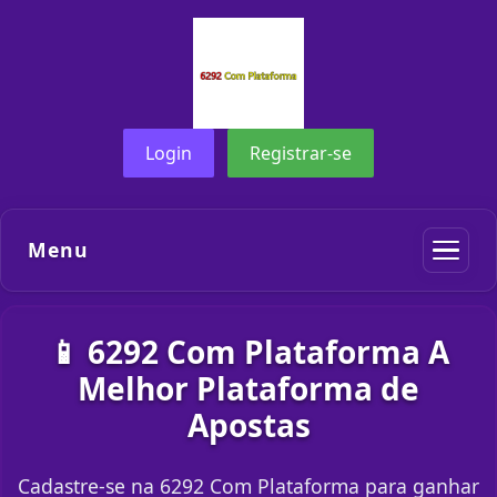
Login
Registrar-se
Menu
📱 6292 Com Plataforma A
Melhor Plataforma de
Apostas
Cadastre-se na 6292 Com Plataforma para ganhar