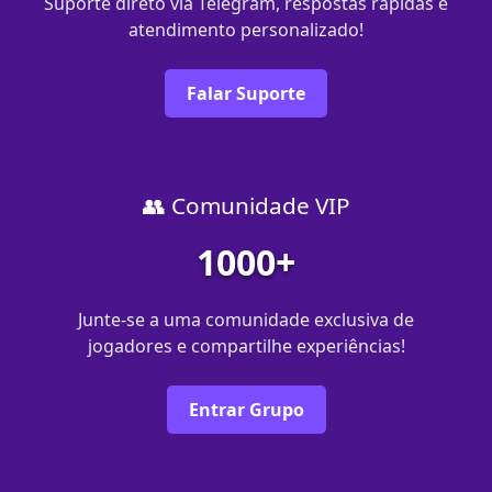
Suporte direto via Telegram, respostas rápidas e
atendimento personalizado!
Falar Suporte
👥 Comunidade VIP
1000+
Junte-se a uma comunidade exclusiva de
jogadores e compartilhe experiências!
Entrar Grupo