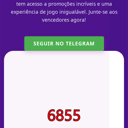
tem acesso a promoções incríveis e uma
experiência de jogo inigualável. Junte-se aos
vencedores agora!
SEGUIR NO TELEGRAM