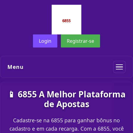
Login
Registrar-se
Menu
📱 6855 A Melhor Plataforma
de Apostas
Cadastre-se na 6855 para ganhar bônus no
cadastro e em cada recarga. Com a 6855, você