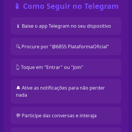
📱 Como Seguir no Telegram
📱 Baixe o app Telegram no seu dispositivo
🔍 Procure por "@6855 PlataformaOficial"
👆 Toque em "Entrar" ou "Join"
🔔 Ative as notificações para não perder
nada
💬 Participe das conversas e interaja