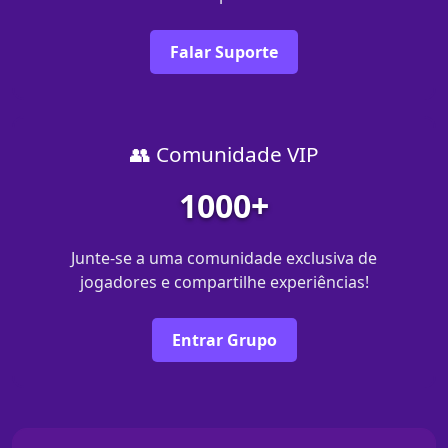
Falar Suporte
👥 Comunidade VIP
1000+
Junte-se a uma comunidade exclusiva de
jogadores e compartilhe experiências!
Entrar Grupo