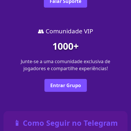
Falar Suporte
👥 Comunidade VIP
1000+
Junte-se a uma comunidade exclusiva de
jogadores e compartilhe experiências!
Entrar Grupo
📱 Como Seguir no Telegram