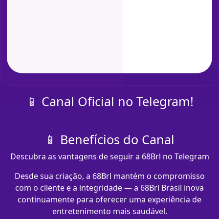
📱 Canal Oficial no Telegram!
📱 Benefícios do Canal
Descubra as vantagens de seguir a 68Brl no Telegram
Desde sua criação, a 68Brl mantém o compromisso
com o cliente e a integridade — a 68Brl Brasil inova
continuamente para oferecer uma experiência de
entretenimento mais saudável.