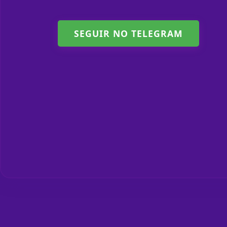
SEGUIR NO TELEGRAM