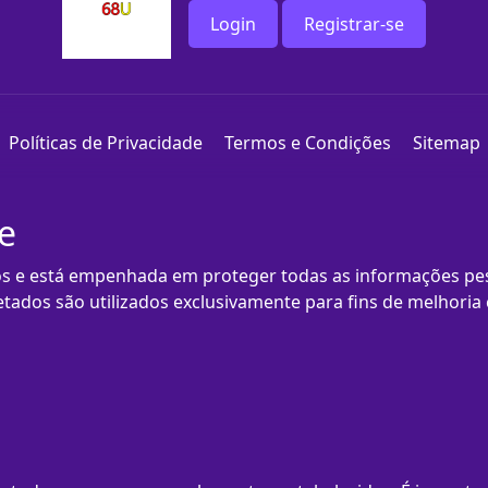
Login
Registrar-se
Políticas de Privacidade
Termos e Condições
Sitemap
de
ios e está empenhada em proteger todas as informações pe
tados são utilizados exclusivamente para fins de melhoria