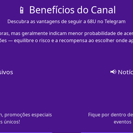
📱 Benefícios do Canal
Descubra as vantagens de seguir a 68U no Telegram
oras, mas geralmente indicam menor probabilidade de ace
ões — equilibre o risco e a recompensa ao escolher onde ap
sivos
📢 Notí
m, promoções especiais
Fique por dentro d
s únicos!
eventos