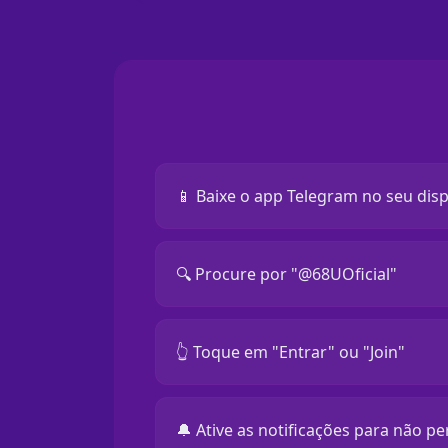
📱 Baixe o app Telegram no seu disp
🔍 Procure por "@68UOficial"
👆 Toque em "Entrar" ou "Join"
🔔 Ative as notificações para não p