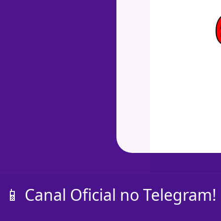
📱 Canal Oficial no Telegram!