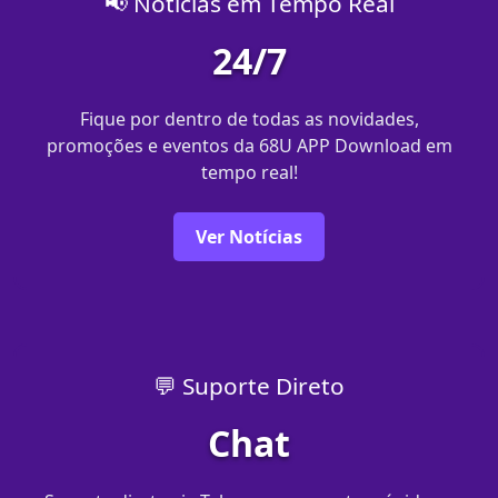
📢 Notícias em Tempo Real
24/7
Fique por dentro de todas as novidades,
promoções e eventos da 68U APP Download em
tempo real!
Ver Notícias
💬 Suporte Direto
Chat