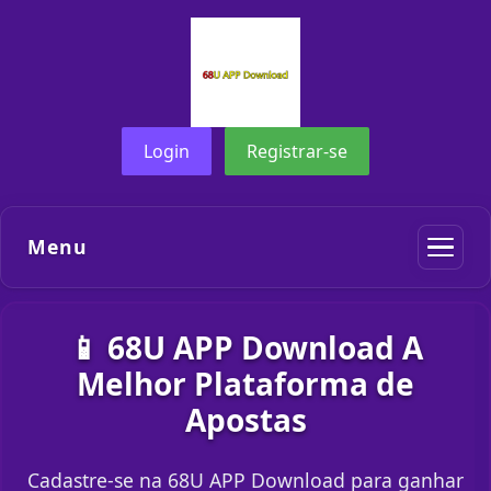
Login
Registrar-se
Menu
📱 68U APP Download A
Melhor Plataforma de
Apostas
Cadastre-se na 68U APP Download para ganhar