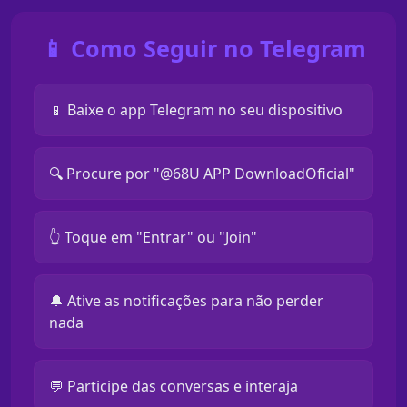
📱 Como Seguir no Telegram
📱 Baixe o app Telegram no seu dispositivo
🔍 Procure por "@68U APP DownloadOficial"
👆 Toque em "Entrar" ou "Join"
🔔 Ative as notificações para não perder
nada
💬 Participe das conversas e interaja