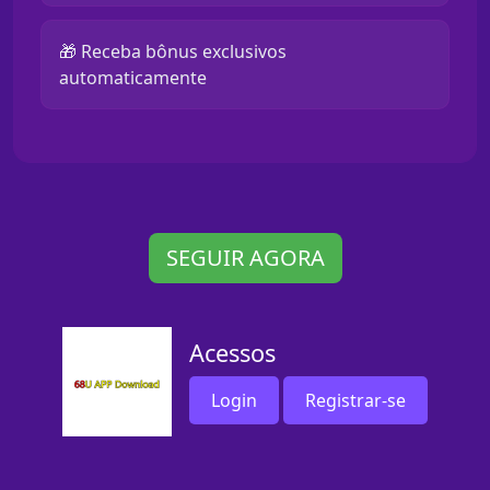
🎁 Receba bônus exclusivos
automaticamente
SEGUIR AGORA
Acessos
Login
Registrar-se