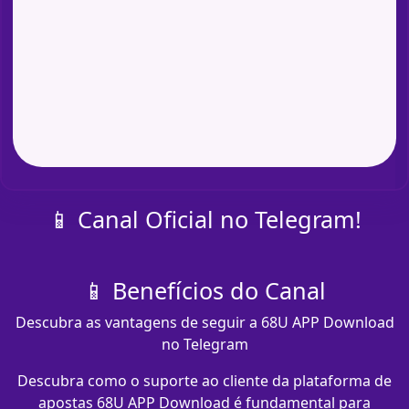
📱 Canal Oficial no Telegram!
📱 Benefícios do Canal
Descubra as vantagens de seguir a 68U APP Download
no Telegram
Descubra como o suporte ao cliente da plataforma de
apostas 68U APP Download é fundamental para