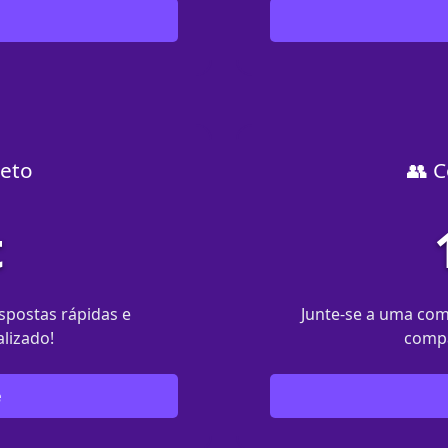
reto
👥 
t
espostas rápidas e
Junte-se a uma com
lizado!
compa
e