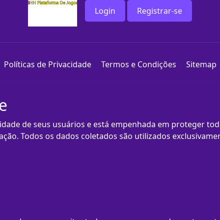
Login
Registrar-se
Políticas de Privacidade
Termos e Condições
Sitemap
de
acidade de seus usuários e está empenhada em proteger tod
ção. Todos os dados coletados são utilizados exclusivamen