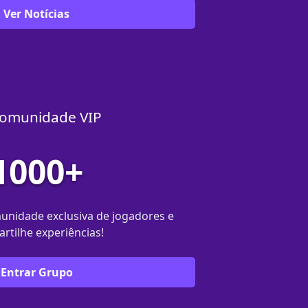
Ver Notícias
Comunidade VIP
1000+
unidade exclusiva de jogadores e
rtilhe experiências!
Entrar Grupo