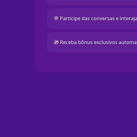
💬 Participe das conversas e interaj
🎁 Receba bônus exclusivos autom