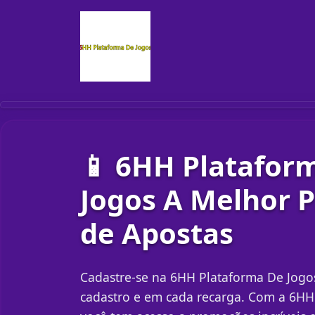
📱 6HH Platafor
Jogos A Melhor 
de Apostas
Cadastre-se na 6HH Plataforma De Jogo
cadastro e em cada recarga. Com a 6HH