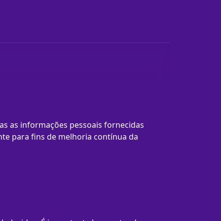
as as informações pessoais fornecidas
te para fins de melhoria contínua da