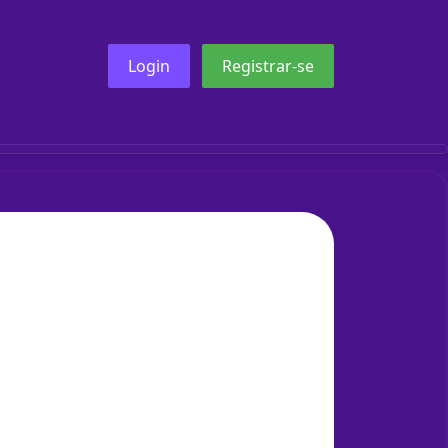
Login
Registrar-se