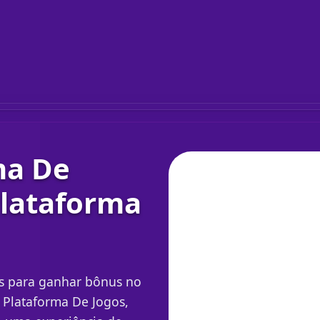
ma De
Plataforma
s para ganhar bônus no
 Plataforma De Jogos,