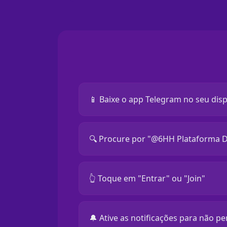
📱 Baixe o app Telegram no seu disp
🔍 Procure por "@6HH Plataforma De
👆 Toque em "Entrar" ou "Join"
🔔 Ative as notificações para não p