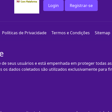
Login
Registrar-se
Políticas de Privacidade
Termos e Condições
Sitemap
de
de de seus usuários e está empenhada em proteger todas as
 os dados coletados são utilizados exclusivamente para fi