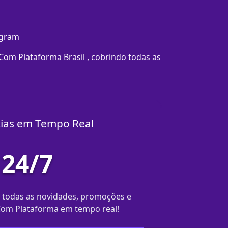
egram
 Com Plataforma Brasil , cobrindo todas as
cias em Tempo Real
24/7
e todas as novidades, promoções e
Com Plataforma em tempo real!