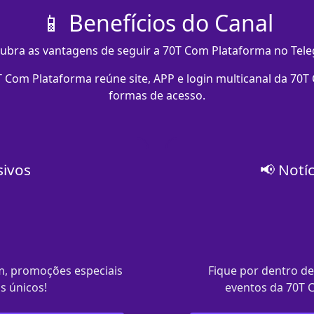
📱 Benefícios do Canal
ubra as vantagens de seguir a 70T Com Plataforma no Tel
T Com Plataforma reúne site, APP e login multicanal da 70T
formas de acesso.
sivos
📢 Notí
m, promoções especiais
Fique por dentro d
s únicos!
eventos da 70T 