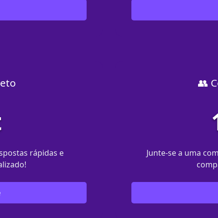
reto
👥 
t
espostas rápidas e
Junte-se a uma com
lizado!
compa
e