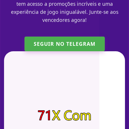
tem acesso a promoções incríveis e uma
experiência de jogo inigualável. Junte-se aos
vencedores agora!
SEGUIR NO TELEGRAM