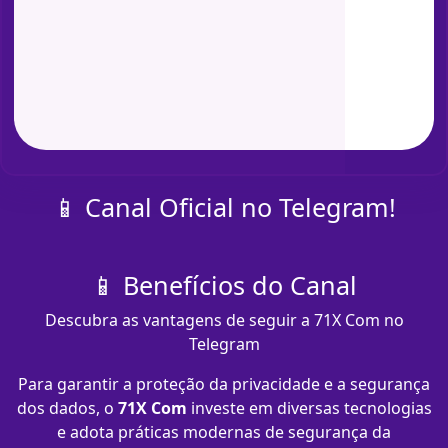
📱 Canal Oficial no Telegram!
📱 Benefícios do Canal
Descubra as vantagens de seguir a 71X Com no
Telegram
Para garantir a proteção da privacidade e a segurança
dos dados, o
71X Com
investe em diversas tecnologias
e adota práticas modernas de segurança da