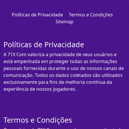
Políticas de Privacidade
Termos e Condições
Sitemap
Políticas de Privacidade
A 71X Com valoriza a privacidade de seus usuários e
está empenhada em proteger todas as informações
pessoais fornecidas durante o uso de nossos canais de
comunicação. Todos os dados coletados são utilizados
exclusivamente para fins de melhoria contínua da
experiência de nossos jogadores.
Termos e Condições