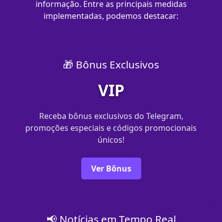
informação. Entre as principais medidas
implementadas, podemos destacar:
🎁 Bônus Exclusivos
VIP
Receba bônus exclusivos do Telegram,
promoções especiais e códigos promocionais
únicos!
Ver Bônus
📢 Notícias em Tempo Real