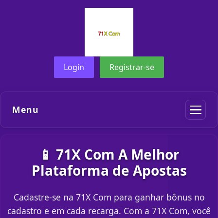
Login
Registrar-se
Menu
📱 71X Com A Melhor
Plataforma de Apostas
Cadastre-se na 71X Com para ganhar bônus no
cadastro e em cada recarga. Com a 71X Com, você