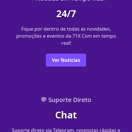
24/7
Fique por dentro de todas as novidades,
promoções e eventos da 71X Com em tempo
real!
Ver Notícias
💬 Suporte Direto
Chat
Suporte direto via Telegram, respostas rápidas e