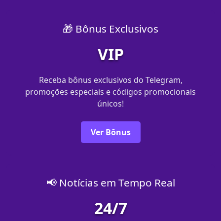
🎁 Bônus Exclusivos
VIP
Receba bônus exclusivos do Telegram,
promoções especiais e códigos promocionais
únicos!
Ver Bônus
📢 Notícias em Tempo Real
24/7