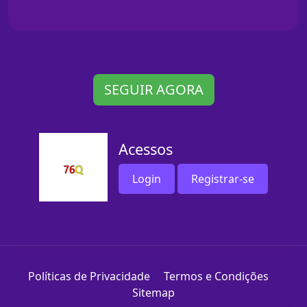
SEGUIR AGORA
Acessos
Login
Registrar-se
Políticas de Privacidade
Termos e Condições
Sitemap