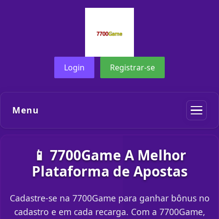
Login
Registrar-se
Menu
📱 7700Game A Melhor
Plataforma de Apostas
Cadastre-se na 7700Game para ganhar bônus no
cadastro e em cada recarga. Com a 7700Game,