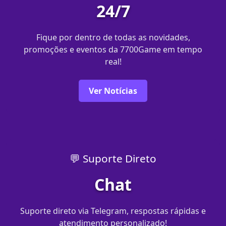
24/7
Fique por dentro de todas as novidades,
promoções e eventos da 7700Game em tempo
real!
Ver Notícias
💬 Suporte Direto
Chat
Suporte direto via Telegram, respostas rápidas e
atendimento personalizado!