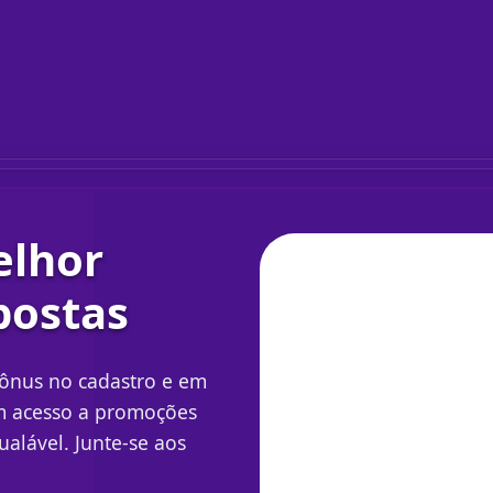
elhor
postas
ônus no cadastro e em
m acesso a promoções
ualável. Junte-se aos