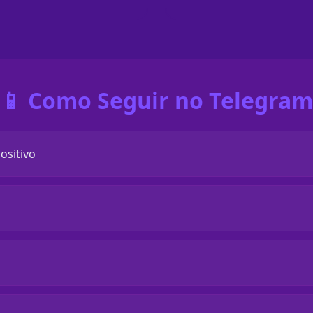
📱 Como Seguir no Telegram
ositivo