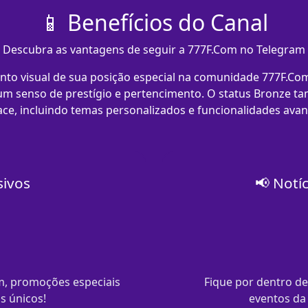
📱 Benefícios do Canal
Descubra as vantagens de seguir a 777F.Com no Telegram
nto visual de sua posição especial na comunidade 777F.Com.
 um senso de prestígio e pertencimento. O status Bronze 
ace, incluindo temas personalizados e funcionalidades ava
sivos
📢 Notí
m, promoções especiais
Fique por dentro d
s únicos!
eventos da