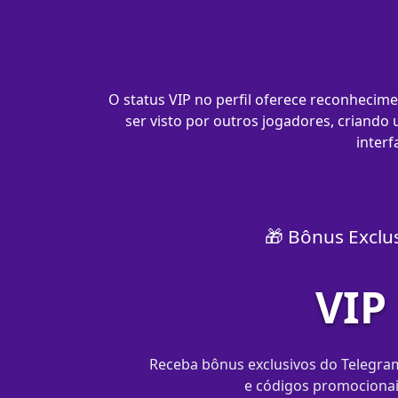
O status VIP no perfil oferece reconhecime
ser visto por outros jogadores, criando
interf
🎁 Bônus Exclu
VIP
Receba bônus exclusivos do Telegra
e códigos promocionai