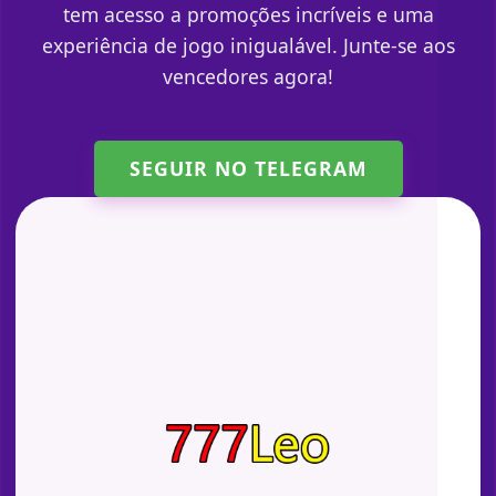
tem acesso a promoções incríveis e uma
experiência de jogo inigualável. Junte-se aos
vencedores agora!
SEGUIR NO TELEGRAM