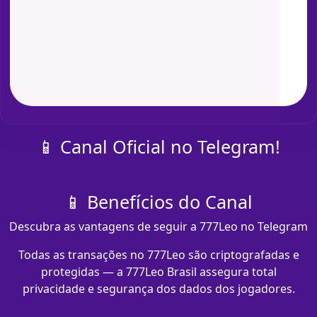
📱 Canal Oficial no Telegram!
📱 Benefícios do Canal
Descubra as vantagens de seguir a 777Leo no Telegram
Todas as transações no 777Leo são criptografadas e
protegidas — a 777Leo Brasil assegura total
privacidade e segurança dos dados dos jogadores.