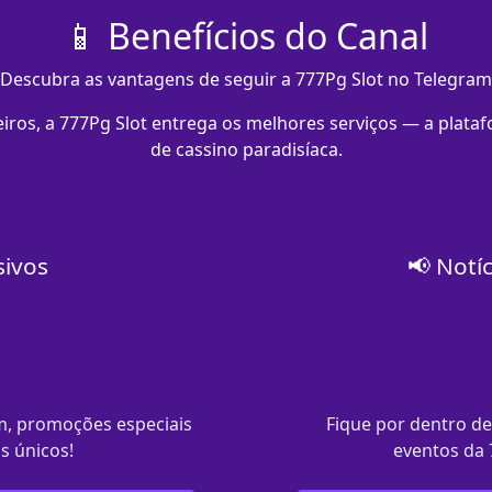
📱 Benefícios do Canal
Descubra as vantagens de seguir a 777Pg Slot no Telegram
eiros, a 777Pg Slot entrega os melhores serviços — a plataf
de cassino paradisíaca.
sivos
📢 Notí
m, promoções especiais
Fique por dentro d
s únicos!
eventos da 