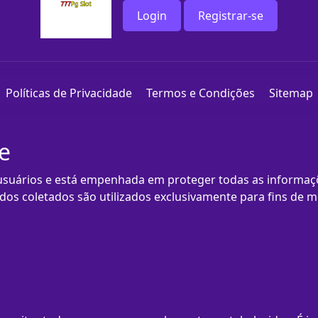
Login
Registrar-se
Políticas de Privacidade
Termos e Condições
Sitemap
de
s usuários e está empenhada em proteger todas as informaç
os coletados são utilizados exclusivamente para fins de m