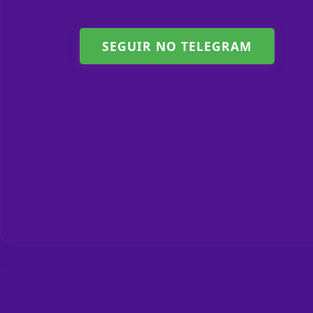
SEGUIR NO TELEGRAM