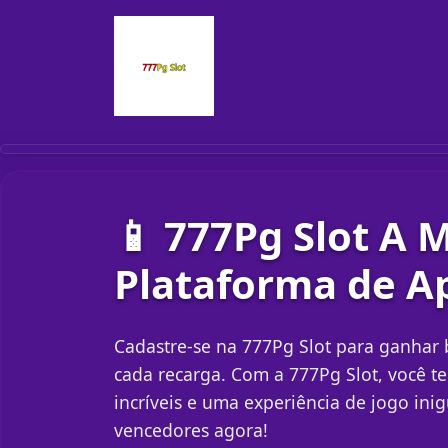
📱 777Pg Slot A 
Plataforma de A
Cadastre-se na 777Pg Slot para ganhar
cada recarga. Com a 777Pg Slot, você 
incríveis e uma experiência de jogo inig
vencedores agora!