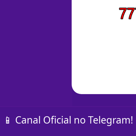
📱 Canal Oficial no Telegram!