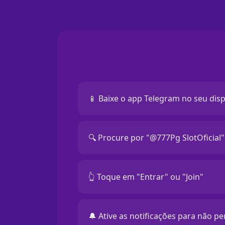
📱 Baixe o app Telegram no seu disp
🔍 Procure por "@777Pg SlotOficial"
👆 Toque em "Entrar" ou "Join"
🔔 Ative as notificações para não p