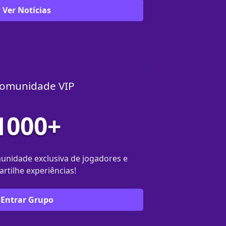
Ver Notícias
Comunidade VIP
1000+
unidade exclusiva de jogadores e
rtilhe experiências!
Entrar Grupo