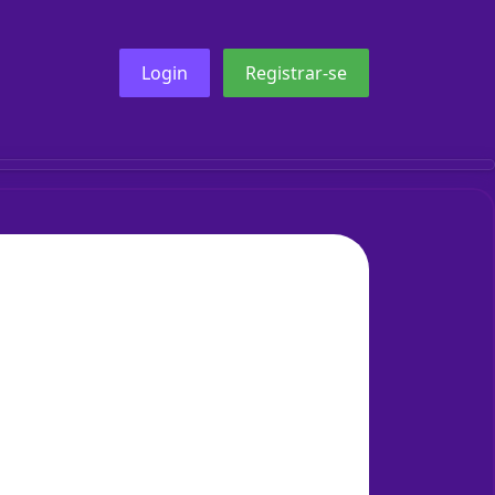
Login
Registrar-se