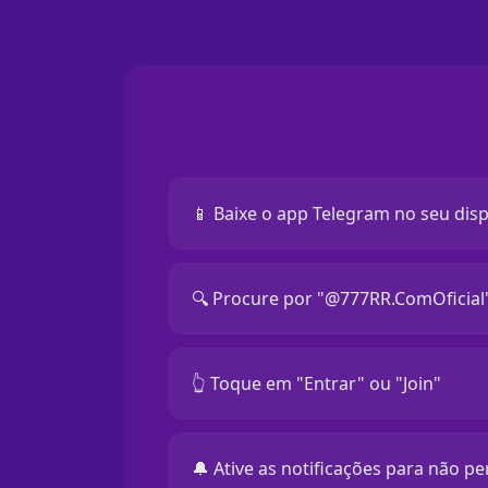
📱 Baixe o app Telegram no seu disp
🔍 Procure por "@777RR.ComOficial
👆 Toque em "Entrar" ou "Join"
🔔 Ative as notificações para não p