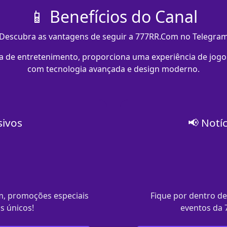
📱 Benefícios do Canal
Descubra as vantagens de seguir a 777RR.Com no Telegra
 de entretenimento, proporciona uma experiência de jogo 
com tecnologia avançada e design moderno.
sivos
📢 Notí
m, promoções especiais
Fique por dentro d
s únicos!
eventos da 