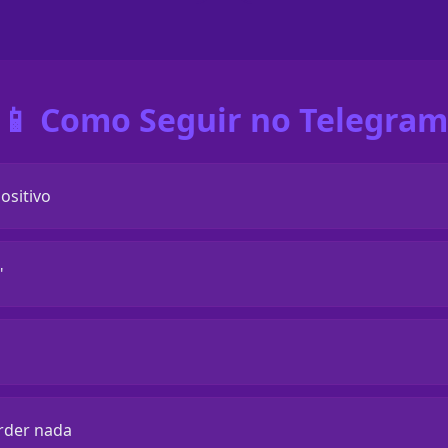
📱 Como Seguir no Telegram
ositivo
"
erder nada