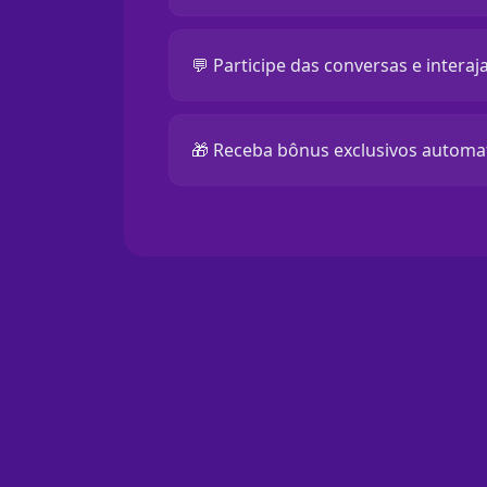
💬 Participe das conversas e interaj
🎁 Receba bônus exclusivos autom