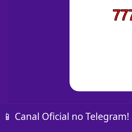
📱 Canal Oficial no Telegram!