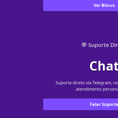
Ver Bônus
💬 Suporte Di
Cha
Suporte direto via Telegram, r
atendimento persona
Falar Suport