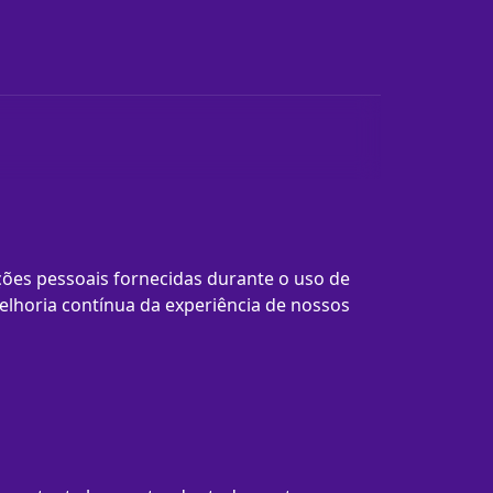
ões pessoais fornecidas durante o uso de
elhoria contínua da experiência de nossos