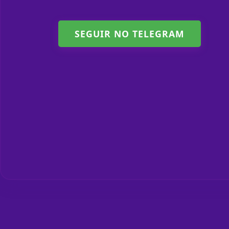
SEGUIR NO TELEGRAM