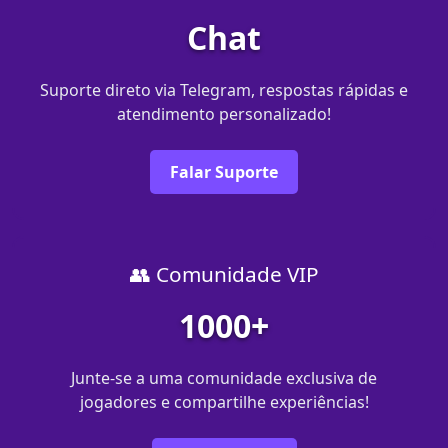
Chat
Suporte direto via Telegram, respostas rápidas e
atendimento personalizado!
Falar Suporte
👥 Comunidade VIP
1000+
Junte-se a uma comunidade exclusiva de
jogadores e compartilhe experiências!