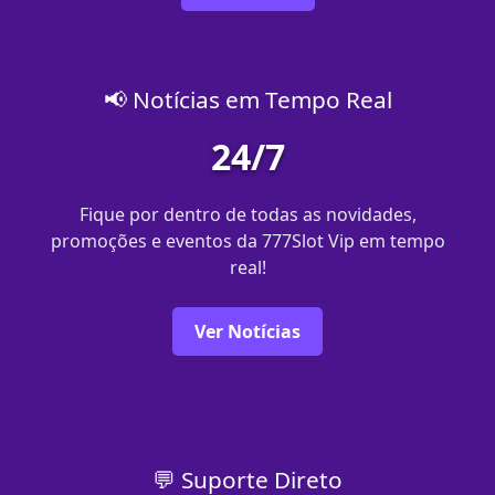
📢 Notícias em Tempo Real
24/7
Fique por dentro de todas as novidades,
promoções e eventos da 777Slot Vip em tempo
real!
Ver Notícias
💬 Suporte Direto