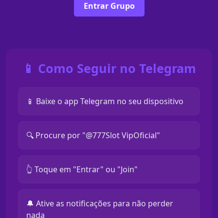
Entrar Grupo
📱 Como Seguir no Telegram
📱 Baixe o app Telegram no seu dispositivo
🔍 Procure por "@777Slot VipOficial"
👆 Toque em "Entrar" ou "Join"
🔔 Ative as notificações para não perder
nada