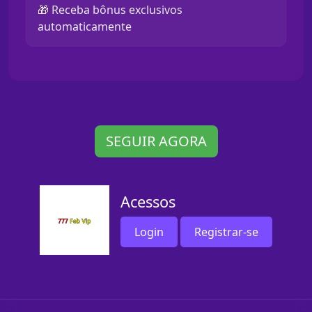
🎁 Receba bônus exclusivos
automaticamente
SEGUIR AGORA
Acessos
Login
Registrar-se