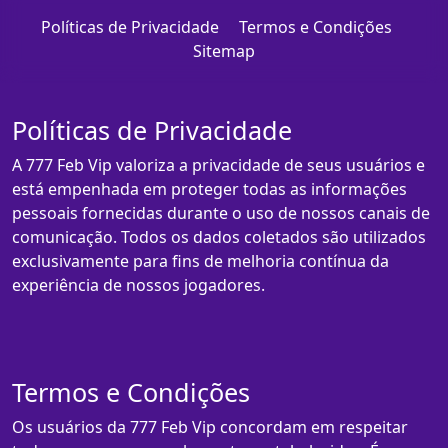
Políticas de Privacidade
Termos e Condições
Sitemap
Políticas de Privacidade
A 777 Feb Vip valoriza a privacidade de seus usuários e
está empenhada em proteger todas as informações
pessoais fornecidas durante o uso de nossos canais de
comunicação. Todos os dados coletados são utilizados
exclusivamente para fins de melhoria contínua da
experiência de nossos jogadores.
Termos e Condições
Os usuários da 777 Feb Vip concordam em respeitar