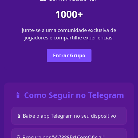
1000+
Junte-se a uma comunidade exclusiva de
jogadores e compartilhe experiências!
Entrar Grupo
📱 Como Seguir no Telegram
📱 Baixe o app Telegram no seu dispositivo
🔍 Procure por "@7888Brl.ComOficial"