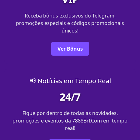
Receba bônus exclusivos do Telegram,
promoções especiais e códigos promocionais
únicos!
Ver Bônus
📢 Notícias em Tempo Real
24/7
Fique por dentro de todas as novidades,
promoções e eventos da 7888Brl.Com em tempo
real!