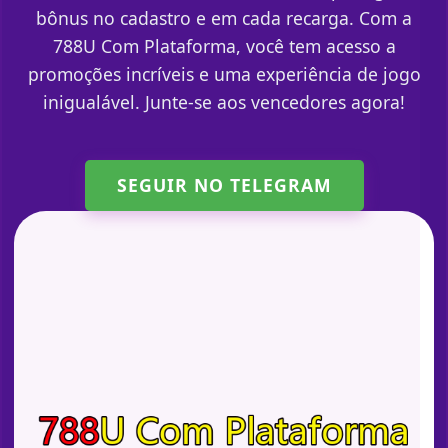
bônus no cadastro e em cada recarga. Com a
788U Com Plataforma, você tem acesso a
promoções incríveis e uma experiência de jogo
inigualável. Junte-se aos vencedores agora!
SEGUIR NO TELEGRAM