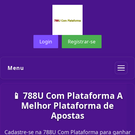
Login
Registrar-se
Menu
📱 788U Com Plataforma A
Melhor Plataforma de
Apostas
Cadastre-se na 788U Com Plataforma para ganhar