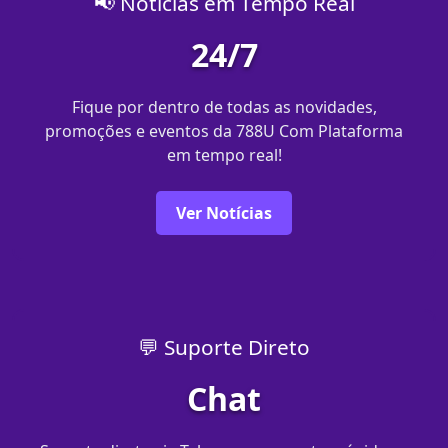
📢 Notícias em Tempo Real
24/7
Fique por dentro de todas as novidades,
promoções e eventos da 788U Com Plataforma
em tempo real!
Ver Notícias
💬 Suporte Direto
Chat