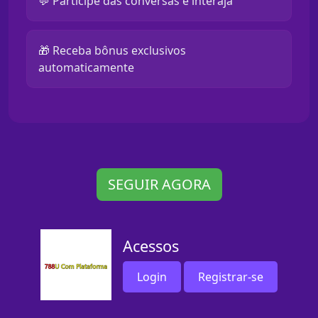
💬 Participe das conversas e interaja
🎁 Receba bônus exclusivos
automaticamente
SEGUIR AGORA
Acessos
Login
Registrar-se