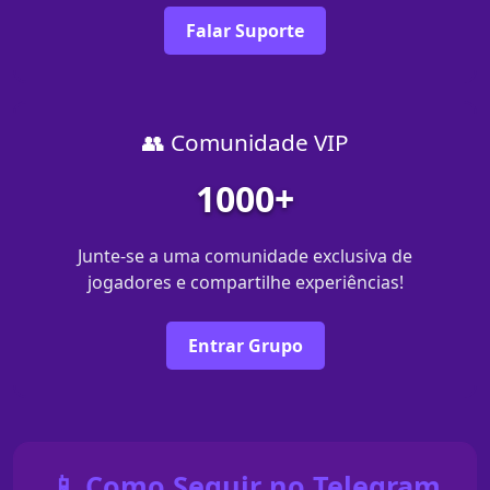
Falar Suporte
👥 Comunidade VIP
1000+
Junte-se a uma comunidade exclusiva de
jogadores e compartilhe experiências!
Entrar Grupo
📱 Como Seguir no Telegram