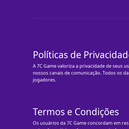
Políticas de Privacida
A 7C Game valoriza a privacidade de seus 
nossos canais de comunicação. Todos os dad
jogadores.
Termos e Condições
Os usuários da 7C Game concordam em respe