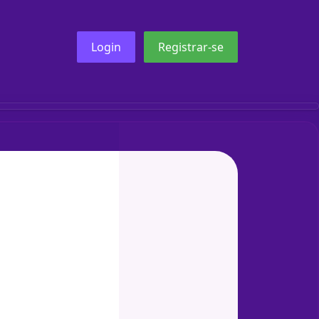
Login
Registrar-se