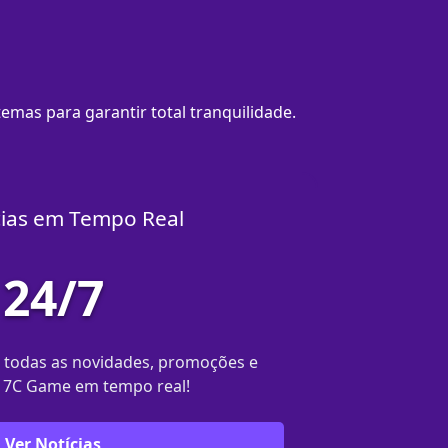
mas para garantir total tranquilidade.
cias em Tempo Real
24/7
e todas as novidades, promoções e
 7C Game em tempo real!
Ver Notícias