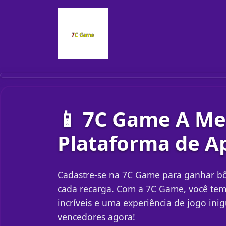
📱 7C Game A Me
Plataforma de A
Cadastre-se na 7C Game para ganhar b
cada recarga. Com a 7C Game, você te
incríveis e uma experiência de jogo inig
vencedores agora!