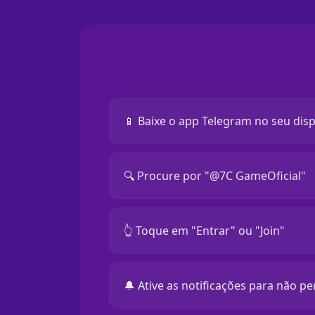
📱 Baixe o app Telegram no seu disp
🔍 Procure por "@7C GameOficial"
👆 Toque em "Entrar" ou "Join"
🔔 Ative as notificações para não p