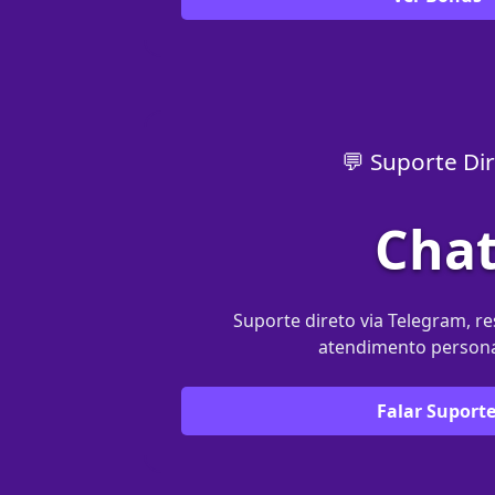
💬 Suporte Di
Cha
Suporte direto via Telegram, r
atendimento persona
Falar Suport