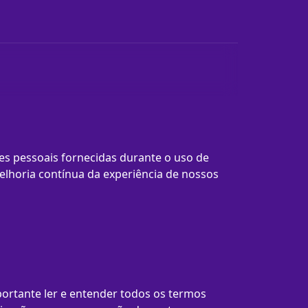
es pessoais fornecidas durante o uso de
elhoria contínua da experiência de nossos
ortante ler e entender todos os termos