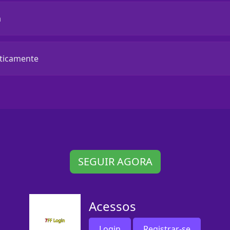
a
aticamente
SEGUIR AGORA
Acessos
Login
Registrar-se