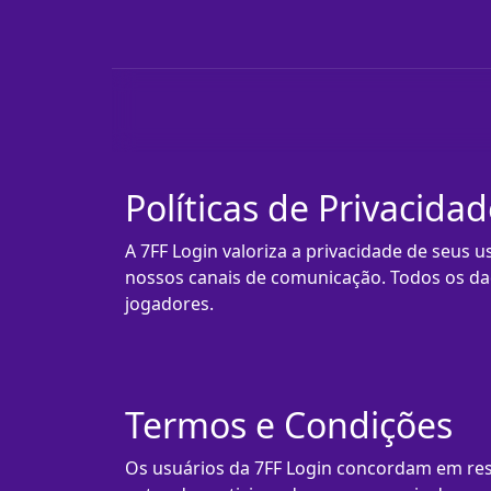
Políticas de Privacida
A 7FF Login valoriza a privacidade de seus
nossos canais de comunicação. Todos os dad
jogadores.
Termos e Condições
Os usuários da 7FF Login concordam em resp