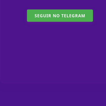
SEGUIR NO TELEGRAM