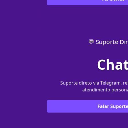
💬 Suporte Di
Cha
Suporte direto via Telegram, r
atendimento persona
Falar Suport