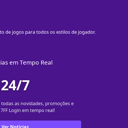
o de jogos para todos os estilos de jogador.
cias em Tempo Real
24/7
e todas as novidades, promoções e
 7FF Login em tempo real!
Ver Notícias