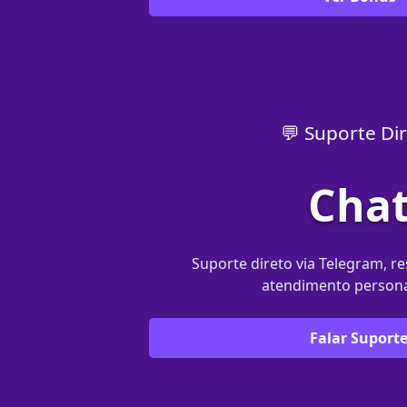
💬 Suporte Di
Cha
Suporte direto via Telegram, r
atendimento persona
Falar Suport