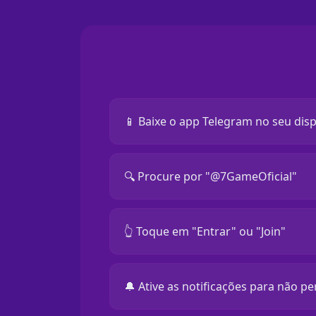
📱 Baixe o app Telegram no seu disp
🔍 Procure por "@7GameOficial"
👆 Toque em "Entrar" ou "Join"
🔔 Ative as notificações para não p