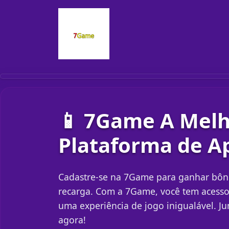
📱 7Game A Mel
Plataforma de A
Cadastre-se na 7Game para ganhar bôn
recarga. Com a 7Game, você tem acesso 
uma experiência de jogo inigualável. J
agora!