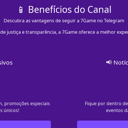
📱 Benefícios do Canal
Descubra as vantagens de seguir a 7Game no Telegram
 de justiça e transparência, a 7Game oferece a melhor expe
sivos
📢 Notí
m, promoções especiais
Fique por dentro d
s únicos!
eventos d