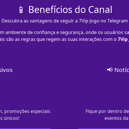
📱 Benefícios do Canal
Descubra as vantagens de seguir a 7Vip Jogo no Telegram
um ambiente de confiança e segurança, onde os usuários s
ais são as regras que regem as suas interações com o
7Vip
sivos
📢 Notí
m, promoções especiais
Fique por dentro d
s únicos!
eventos da