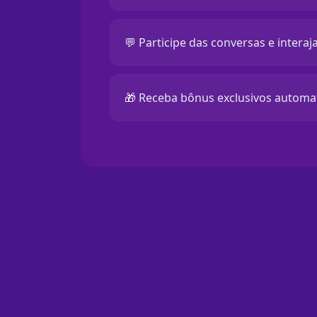
💬 Participe das conversas e interaj
🎁 Receba bônus exclusivos autom