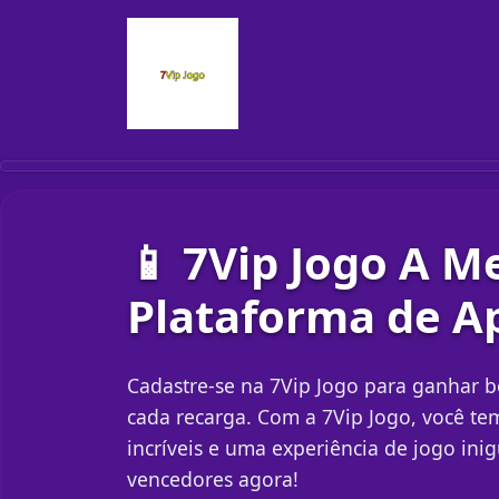
📱 7Vip Jogo A M
Plataforma de A
Cadastre-se na 7Vip Jogo para ganhar 
cada recarga. Com a 7Vip Jogo, você t
incríveis e uma experiência de jogo inig
vencedores agora!