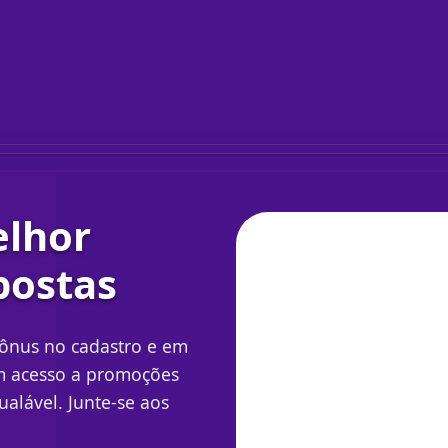
elhor
postas
bônus no cadastro e em
em acesso a promoções
ualável. Junte-se aos