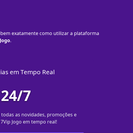
abem exatamente como utilizar a plataforma
 Jogo
.
cias em Tempo Real
24/7
e todas as novidades, promoções e
 7Vip Jogo em tempo real!