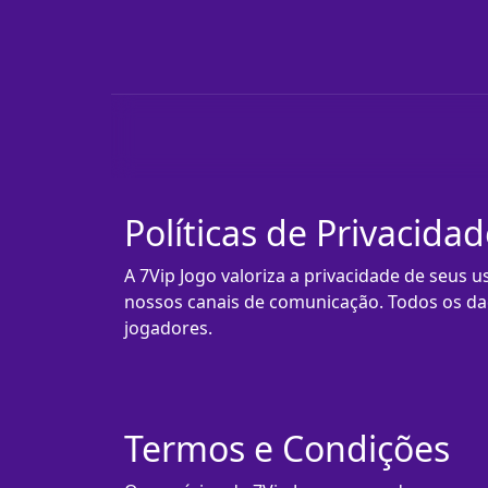
Políticas de Privacida
A 7Vip Jogo valoriza a privacidade de seus
nossos canais de comunicação. Todos os dad
jogadores.
Termos e Condições